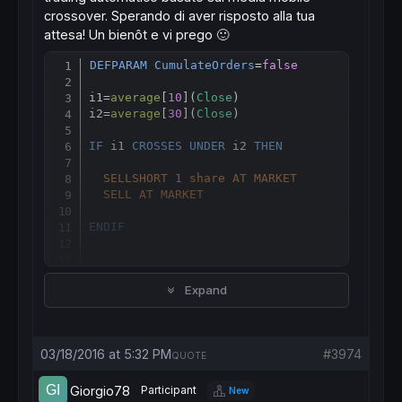
crossover
.
Sperando di
aver
risposto alla tua
attesa!
Un
bienôt
e vi prego
🙂
DEFPARAM
CumulateOrders
=
false
Copy
i1
=
average
[
10
](
Close
)

i2
=
average
[
30
](
Close
)

IF
 i1 
CROSSES
UNDER
 i2 
THEN
SELLSHORT
1
share
AT
MARKET
SELL
AT
MARKET
ENDIF
IF
 i1 
CROSSES
OVER
 i2 
THEN
Expand
BUY
1
share
AT
MARKET
EXITSHORT
AT
MARKET
03/18/2016 at 5:32 PM
#3974
ENDIF
QUOTE
SET
STOP
LOSS
20
Giorgio78
Participant
New