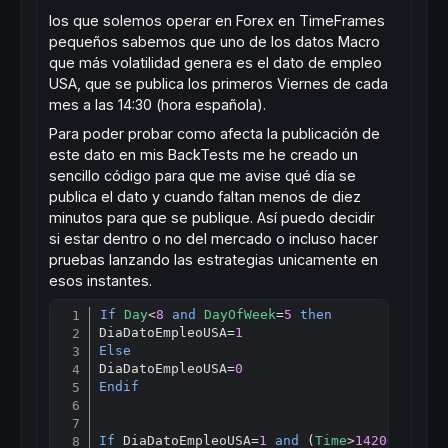
los que solemos operar en Forex en TimeFrames
pequeños sabemos que uno de los datos Macro
que más volatilidad genera es el dato de empleo
USA, que se publica los primeros Viernes de cada
mes a las 14:30 (hora española).
Para poder probar como afecta la publicación de
este dato en mis BackTests me he creado un
sencillo código para que me avise qué día se
publica el dato y cuando faltan menos de diez
minutos para que se publique. Así puedo decidir
si estar dentro o no del mercado o incluso hacer
pruebas lanzando las estrategias unicamente en
esos instantes.
If
Day
<
8
and
DayOfWeek
=
5
then
Copy
DiaDatoEmpleoUSA=
1
Else
DiaDatoEmpleoUSA=
0
Endif
If
 DiaDatoEmpleoUSA=
1
and
 (
Time
>
142000
) 
and