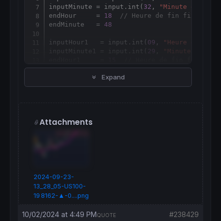
inputMinute = input.int(
32
, 
"Minute de la b
endHour     = 
18
// Heure de fin fixe (23h
endMinute   = 
48
inputHour1   = input.int(
09
, 
"Heure de la b
inputMinute1 = input.int(
29
, 
"Minute de la 
endHour1     = 
15
// Heure de fin fixe (23
endMinute1   = 
31
Expand
inputHour2   = input.int(
18
, 
"Heure de la b
inputMinute2 = input.int(
49
, 
"Minute de la 
endHour2     = 
19
// Heure de fin fixe (23
endMinute2   = 
30
Attachments
inputHour3   = input.int(
19
, 
"Heure de la b
inputMinute3 = input.int(
30
, 
"Minute de la 
endHour3     = 
23
// Heure de fin fixe (23
endMinute3   = 
59
// --- Fuseau horaire (GMT+2) --- //
2024-09-23-
gmt_offset_hours = -
7
13_28_05-US100-
19 8162-▲-0....png
// Calculer l'heure UTC à partir de l'heure
hour_utc = (
hour
 - gmt_offset_hours + 
24
) %
10/02/2024 at 4:49 PM
#238429
QUOTE