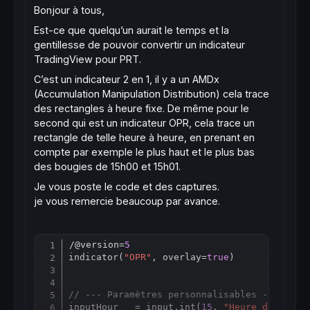
Bonjour à tous,
Est-ce que quelqu’un aurait le temps et la
gentillesse de pouvoir convertir un indicateur
TradingView pour PRT.
C’est un indicateur 2 en 1, il y a un AMDx
(Accumulation Manipulation Distribution) cela trace
des rectangles à heure fixe. De même pour le
second qui est un indicateur OPR, cela trace un
rectangle de telle heure à heure, en prenant en
compte par exemple le plus haut et le plus bas
des bougies de 15h00 et 15h01.
Je vous poste le code et des captures.
je vous remercie beaucoup par avance.
/@version=
5
Copy
indicator(
"OPR"
, overlay=
true
)

// --- Paramètres personnalisables --- //
inputHour   = input.int(
15
, 
"Heure de la bo