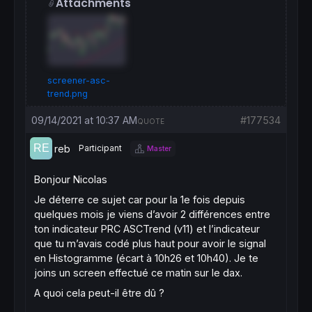
Attachments
for
 Counter
=
shift 
to
 shift+
9
do
AvgRange
=
AvgRange+
Abs
(
High
[Counter]-
Low
next
iRange
=
AvgRange/
10
Counter
=
shift

TrueCount=
0
screener-asc-
while
 (Counter
<
shift+
9
and
 TrueCount<
1
) 
do
trend.png
if
 (
Abs
(
Open
[Counter]-
Close
[Counter+
1
])>=iR
TrueCount
=
TrueCount+
1
09/14/2021 at 10:37 AM
#177534
QUOTE
endif
Counter
=
Counter+
1
reb
Participant
Master
wend
if
 (TrueCount>=
1
) 
then
MRO1
=
Bonjour Nicolas
else
Je déterre ce sujet car pour la 1e fois depuis
MRO1=-
1
quelques mois je viens d’avoir 2 différences entre
endif
ton indicateur PRC ASCTrend (v11) et l’indicateur
Counter
=
shift

que tu m’avais codé plus haut pour avoir le signal
TrueCount=
0
en Histogramme (écart à 10h26 et 10h40). Je te
while
 (Counter
<
shift+
6
and
 TrueCount<
1
) 
do
joins un screen effectué ce matin sur le dax.
if
 (
Abs
(
Close
[Counter+
3
]-
Close
[Counter])>=i
TrueCount
=
TrueCount+
1
A quoi cela peut-il être dû ?
endif