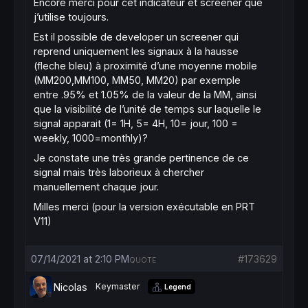
Encore merci pour cet indicateur et screener que
else
j’utilise toujours.
MRO2=-
1
endif
Est il possible de developer un screener qui
reprend uniquement les signaux à la hausse
(fleche bleu) à proximité d’une moyenne mobile
if
 (MRO1>-
1
) 
then
(MM200,MM100, MM50, MM20) par exemple
value11=
3
entre .95% et 1.05% de la valeur de la MM, ainsi
else
value11
=
que la visibilité de l’unité de temps sur laquelle le
endif
signal apparait (1= 1H, 5= 4H, 10= jour, 100 =
if
 (MRO2>-
1
) 
then
weekly, 1000=monthly)?
value11=
4
Je constate une très grande pertinence de ce
else
value11
=
signal mais très laborieux à chercher
endif
manuellement chaque jour.
Milles merci (pour la version exécutable en PRT
value2=
100
-
Abs
(
Williams
[
value11](
close
)[shi
//$Tablevalue2[shift]=value2
V11)
//$val1[shift]=0
//$val2[shift]=0
//value3=0
07/14/2021 at 2:10 PM
#173629
QUOTE
if
 (value2
<
x2) 
then
Nicolas
Keymaster
Legend
//signals
if
 value2[
1
]>x2[
1
] 
and
 lastsig>=
0
then