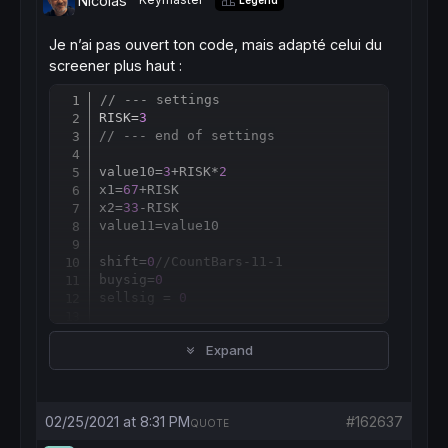
Nicolas
Je n’ai pas ouvert ton code, mais adapté celui du
screener plus haut :
// --- settings
Copy
RISK=
3
// --- end of settings
value10=
3
+RISK*
2
x1=
67
+RISK

x2=
33
-RISK

value11
=
value10

shift=
0
//CountBars-11-1
buysig=
0
sellsig = 
0
Counter
=
shift

Expand
iRange=
0.0
AvgRange=
0.0
for
 Counter
=
shift 
to
 shift+
9
do
AvgRange
=
AvgRange+
Abs
(
High
[Counter]-
Low
02/25/2021 at 8:31 PM
#162637
next
QUOTE