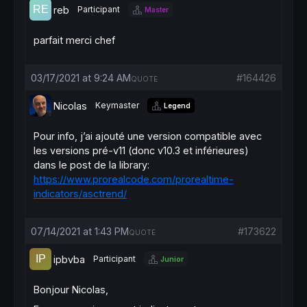
iRange
=
AvgRange/
10
reb
Participant
Master
Counter
=
shift

TrueCount=
0
parfait merci chef
while
 (Counter
<
shift+
9
and
 TrueCount<
1
) 
do
if
 (
Abs
(
Open
[Counter]-
Close
[Counter+
1
])>=iR
TrueCount
=
TrueCount+
1
03/17/2021 at 9:24 AM
#164426
QUOTE
endif
Counter
=
Counter+
1
Nicolas
Keymaster
wend
Legend
if
 (TrueCount>=
1
) 
then
MRO1
=
Pour info, j’ai ajouté une version compatible avec
else
les versions pré-v11 (donc v10.3 et inférieures)
MRO1=-
1
dans le post de la library:
endif
https://www.prorealcode.com/prorealtime-
Counter
=
shift

indicators/asctrend/
TrueCount=
0
while
 (Counter
<
shift+
6
and
 TrueCount<
1
) 
do
if
 (
Abs
(
Close
[Counter+
3
]-
Close
[Counter])>=i
07/14/2021 at 1:43 PM
#173622
QUOTE
TrueCount
=
TrueCount+
1
endif
ipbvba
Participant
Junior
Counter
=
Counter+
1
wend
Bonjour Nicolas,
if
 (TrueCount>=
1
) 
then
MRO2
=