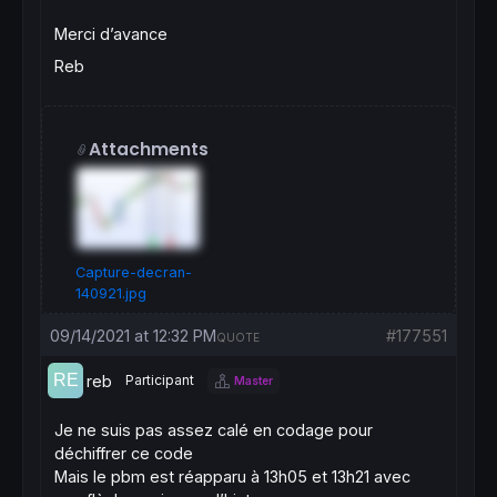
Counter
=
Counter+
1
wend
Merci d’avance
if
 (TrueCount>=
1
) 
then
Reb
MRO2
=
else
MRO2=-
1
endif
Attachments
if
 (MRO1>-
1
) 
then
value11=
3
else
value11
=
endif
Capture-decran-
if
 (MRO2>-
1
) 
then
140921.jpg
value11=
4
else
09/14/2021 at 12:32 PM
#177551
QUOTE
value11
=
endif
reb
Participant
Master
value2=
100
-
Abs
(
Williams
[
value11](
close
)[shi
//$Tablevalue2[shift]=value2
Je ne suis pas assez calé en codage pour
//$val1[shift]=0
déchiffrer ce code
//$val2[shift]=0
Mais le pbm est réapparu à 13h05 et 13h21 avec
//value3=0