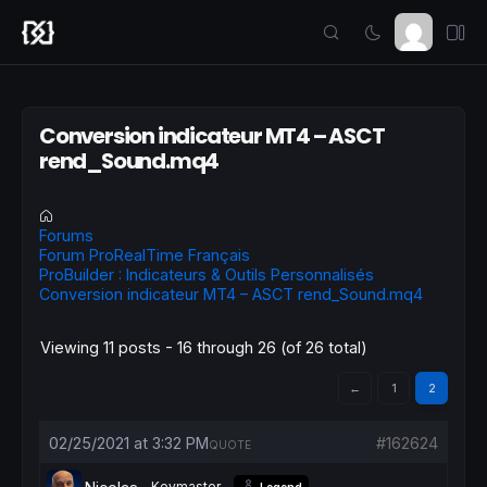
Conversion indicateur MT4 – ASCT
rend_Sound.mq4
Forums
Forum ProRealTime Français
ProBuilder : Indicateurs & Outils Personnalisés
Conversion indicateur MT4 – ASCT rend_Sound.mq4
Viewing 11 posts - 16 through 26 (of 26 total)
←
1
2
02/25/2021 at 3:32 PM
#162624
QUOTE
Keymaster
Legend