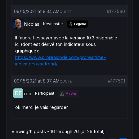
09/15/2021 at 8:34 AM
#177590
QUOTE
Nicolas
Keymaster
Legend
Il faudrait essayer avec la version 10.3 disponible
ici (dont est dérivé ton indicateur sous
graphique):
https://www.prorealcode.com/prorealtime-
indicators/asctrend/
09/15/2021 at 8:37 AM
#177591
QUOTE
reb
Participant
Master
ok merci je vais regarder
Viewing 11 posts - 16 through 26 (of 26 total)