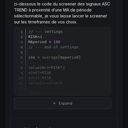
ci-dessous le code du screener des signaux ASC
sellsig = 
1
lastsig = -
1
TREND à proximité d’une MA de période
endif
sélectionnable, je vous laisse lancer le screener
endif
sur les timeframes de vos choix.
if
 (value2
>
x1) 
then
// --- settings
Copy
//signals
RISK=
3
if
 value2[
1
]<x1[
1
] 
and
 lastsig<=
0
then
MAperiod = 
100
buysig = 
1
// --- end of settings
lastsig = 
1
endif
ima = 
average
[
maperiod]

endif
value10=
3
+RISK*
2
return
 buysig 
coloured
(
0
,
200
,
0
),sellsig 
col
x1=
67
+RISK

x2=
33
-RISK

value11
=
value10

shift=
0
//CountBars-11-1
//buysig=0
Expand
sellsig = 
0
Counter
=
shift

iRange=
0.0
AvgRange=
0.0