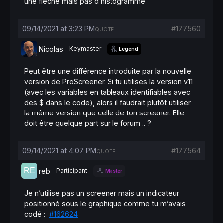
une flèche mais pas d’histogramme
//atr=AverageTrueRange[14](close)
if
 (value2
<
x2) 
then
09/14/2021 at 3:23 PM
#177560
QUOTE
//signals
if
 value2[
1
]>x2[
1
] 
and
 lastsig>=
0
then
Nicolas
Keymaster
sellsig = 
1
Legend
lastsig = -
1
//drawarrowup(barindex,low-atr/2) coloured(
Peut être une différence introduite par la nouvelle
endif
version de ProScreener. Si tu utilises la version v11
endif
(avec les variables en tableaux identifiables avec
des $ dans le code), alors il faudrait plutôt utiliser
if
 (value2
>
x1) 
then
//signals
la même version que celle de ton screener. Elle
if
 value2[
1
]<x1[
1
] 
and
 lastsig<=
0
then
doit être quelque part sur le forum .. ?
//buysig = 1
lastsig = 
1
//drawarrowdown(barindex,high+atr/2) colour
09/14/2021 at 4:07 PM
#177564
QUOTE
endif
endif
reb
Participant
Master
distance = 
close
/ima

condition = sellsig=
1
and
 (distance>=
.95
an
Je n’utilise pas un screener mais un indicateur
positionné sous le graphique comme tu m’avais
screener
[condition](distance 
as
"distance"
)
codé :
#162624