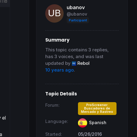
118
ubanov
@ubanov
Participant
Summary
This topic contains 3 replies,
has 3 voices, and was last
updated by
Rebol
10 years ago
.
Topic Details
Forum:
ProScreener:
Buscadores de
Mercado y Rastreo
 el
Language:
Spanish
a
Started:
05/26/2016