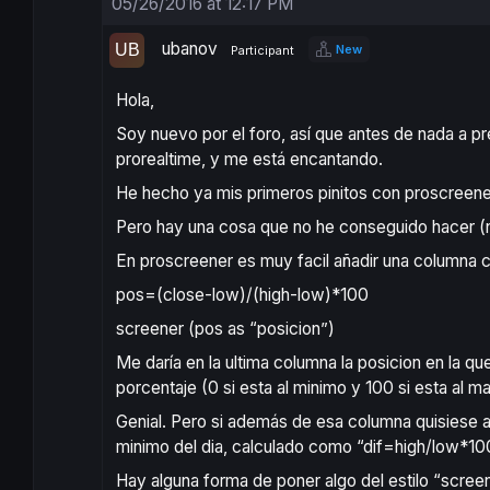
05/26/2016 at 12:17 PM
ubanov
New
Participant
Hola,
Soy nuevo por el foro, así que antes de nada a
prorealtime, y me está encantando.
He hecho ya mis primeros pinitos con proscreen
Pero hay una cosa que no he conseguido hacer (n
En proscreener es muy facil añadir una columna c
pos=(close-low)/(high-low)*100
screener (pos as “posicion”)
Me daría en la ultima columna la posicion en la q
porcentaje (0 si esta al minimo y 100 si esta al m
Genial. Pero si además de esa columna quisiese añ
minimo del dia, calculado como “dif=high/low*10
Hay alguna forma de poner algo del estilo “screen