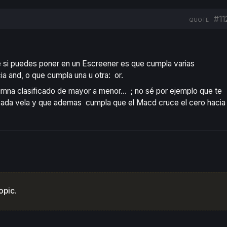
#11
QUOTE
que si puedes poner en un Escreener es que cumpla varias
a and, o que cumpla una u otra: or.
lumna clasificado de mayor a menor… ; no sé por ejemplo que te
n cada vela y que ademas cumpla que el Macd cruce el cero hacia
opic.