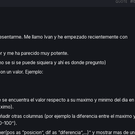
#8
QUOTE
 presentarme. Me llamo Ivan y he empezado recientemente con
er y me ha parecido muy potente.
o se si se puede siquiera y ahí es donde pregunto)
on un valor. Ejemplo:
ue se encuentra el valor respecto a su maximo y minimo del dia en
aximo).
adir otras columnas (por ejemplo la diferencia entre el maximo y
0-100”).
er(pos as “posicion”, dif as “diferencia”,…)” y mostrar mas de un