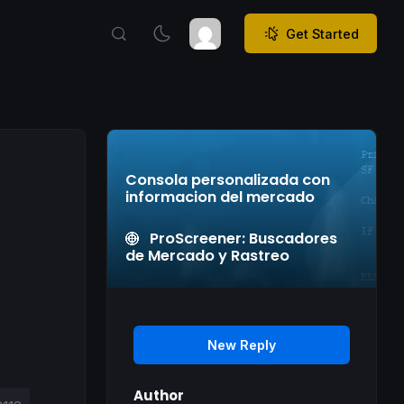
Get Started
Consola personalizada con
informacion del mercado
ProScreener: Buscadores
de Mercado y Rastreo
New Reply
Author