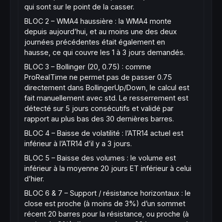
qui sont sur le point de la casser.
BLOC 2 – WMA4 haussière : la WMA4 monte
// Prix au-dessus ou sur le point de casser
depuis aujourd’hui, et au moins une des deux
// (close dans les 1% sous l'EMA21 ou au-de
journées précédentes était également en
nearEMA21 = 
close
 >= ema21 * 
0.99
hausse, ce qui couvre les 1 à 3 jours demandés.
BLOC 3 – Bollinger (20, 0.75) : comme
allAboveMAs = aboveSMA30 
AND
 aboveSMA50 
AND
ProRealTime ne permet pas de passer 0.75
directement dans BollingerUp/Down, le calcul est
// ----------------------------------------
fait manuellement avec std. Le resserrement est
// BLOC 2 : WMA4 HAUSSIERE depuis 1 à 3 jou
détecté sur 5 jours consécutifs et validé par
// ----------------------------------------
rapport au plus bas des 30 dernières barres.
wma4Rising = (wma4 > wma4[
1
]) 
AND
 (wma4[
1
] 
BLOC 4 – Baisse de volatilité : l’ATR14 actuel est
inférieur à l’ATR14 d’il y a 3 jours.
// ----------------------------------------
BLOC 5 – Baisse des volumes : le volume est
// BLOC 3 : BOLLINGER BANDS (20, 0.75) - Re
inférieur à la moyenne 20 jours ET inférieur à celui
// Calcul manuel pour utiliser le coefficie
// ----------------------------------------
d’hier.
bbPeriod = 
20
BLOC 6 & 7 – Support / résistance horizontaux : le
bbCoeff  = 
0.75
close est proche (à moins de 3%) d’un sommet
récent 20 barres pour la résistance, ou proche (à
bbMid  = 
Average
[
bbPeriod](
close
)
