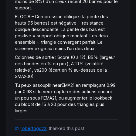
moins de 8%) d’un creux récent 20 barres pour le
bbStd  = 
std
[
bbPeriod](
close
)

support.
bbUp   = bbMid + bbCoeff * bbStd

bbDown = bbMid - bbCoeff * bbStd

BLOC 8 – Compression oblique : la pente des
hauts (15 barres) est négative = résistance
oblique descendante. La pente des bas est
// Largeur actuelle et sur les 5 derniers j
positive = support oblique montant. Les deux
bbWidth  = bbUp - bbDown

ensemble = triangle convergent parfait. Le
bbWidth1 = (
Average
[
bbPeriod](
close
[
1
]) + b
screener exige au moins l’un des deux.
bbWidth2 = (
Average
[
bbPeriod](
close
[
2
]) + b
bbWidth3 = (
Average
[
bbPeriod](
close
[
3
]) + b
Colonnes de sortie : Score (0 à 12), BB% (largeur
bbWidth4 = (
Average
[
bbPeriod](
close
[
4
]) + b
des bandes en % du prix), ATR% (volatilité
bbWidth5 = (
Average
[
bbPeriod](
close
[
5
]) + b
relative), vs200 (écart en % au-dessus de la
SMA200).
// Contraction continue sur 5 jours
Tu peux assouplir nearEMA21 en remplaçant 0.99
bbSqueeze = bbWidth <= bbWidth1 
AND
 bbWidth
par 0.98 si tu veux capturer des actions encore
un peu sous l’EMA21, ou augmenter le lookback
// Contraction dans le bas des 30 dernières
du bloc 8 de 15 à 20 pour des triangles plus
bbWidthLow30 = 
Lowest
[
30
](bbWidth)

larges.
bbSqueezeStrong = bbWidth <= bbWidthLow30 *
robertogozzi
thanked this post
// ----------------------------------------