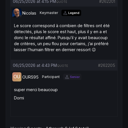
recentLow20 = 
Lowest
[
20
](
low
)

06/25/2026 at 4:15 PM
#262201
QUOTE
aboveSupport = 
close
 <= recentLow20 * 
1.08
Nicolas
Keymaster
Legend
// Au moins support OU résistance identifié
Le score correspond à combien de filtres ont été
srIdentified = nearResistance 
OR
 aboveSuppor
détectés, plus le score est haut, plus il y en a et
srBoth       = nearResistance 
AND
 aboveSuppo
donc le résultat affiné. Puisqu’il y avait beaucoup
de critères, un peu flou pour certains, j’ai préféré
// ----------------------------------------
laisser l’humain filtrer en dernier ressort 😉
// BLOC 8 : COMPRESSION OBLIQUE (triangle c
// Pente des hauts et des bas sur les 15 de
// ----------------------------------------
06/25/2026 at 4:43 PM
#262205
QUOTE
lookback = 
15
OURS95
Participant
Senior
highNow  = 
Highest
[
3
](
high
)

highPast = 
Highest
[
3
](
high
[lookback])

super merci beaucoup
slopeHigh = (highNow - highPast) / lookback

Domi
lowNow  = 
Lowest
[
3
](
low
)

lowPast = 
Lowest
[
3
](
low
[lookback])

slopeLow = (lowNow - lowPast) / lookback
