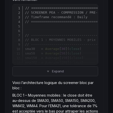
// ========================================
Copy
// SCREENER PEA - COMPRESSION / PRE-EXPLOSI
// Timeframe recommandé : Daily
// ========================================
// ----------------------------------------
// BLOC 1 : MOYENNES MOBILES - prix au-dess
// ----------------------------------------
sma30   = 
Average
[
30
](
close
)

sma50   = 
Average
[
50
](
close
)

sma150  = 
Average
[
150
](
close
)

sma200  = 
Average
[
200
](
close
)

wma4    = 
WeightedAverage
[
4
](
close
)

Expand
wma12   = 
WeightedAverage
[
12
](
close
)

ema21   = 
ExponentialAverage
[
21
](
close
)

Voici l’architecture logique du screener bloc par
bloc :
aboveSMA30  = 
close
 > sma30

aboveSMA50  = 
close
 > sma50

BLOC 1 – Moyennes mobiles : le close doit être
aboveSMA150 = 
close
 > sma150

au-dessus de SMA30, SMA50, SMA150, SMA200,
aboveSMA200 = 
close
 > sma200

WMA12, WMA4. Pour l’EMA21, une tolérance de 1%
aboveWMA12  = 
close
 > wma12

est acceptée vers le bas pour attraper les actions
aboveWMA4   = 
close
 > wma4
