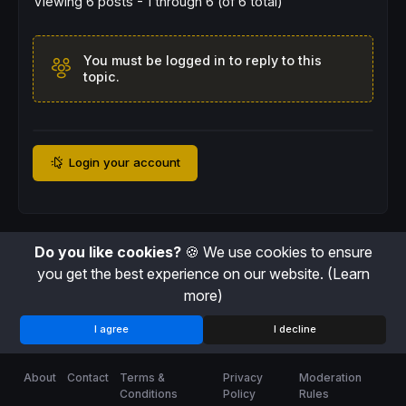
Viewing 6 posts - 1 through 6 (of 6 total)
// Résistance oblique descendante (hauts qu
fallingResistance = slopeHigh < 
0
You must be logged in to reply to this
topic.
// Support oblique montant (bas qui montent
risingSupport = slopeLow > 
0
// Compression = au moins un côté oblique a
Login your account
obliqueCompression = fallingResistance 
OR
 r
// Compression forte = triangle des deux cô
strongCompression = fallingResistance 
AND
 r
Do you like cookies?
🍪 We use cookies to ensure
you get the best experience on our website.
(Learn
// ----------------------------------------
more)
// SYNTHESE - SCORE DE QUALITE (affiché en 
// ----------------------------------------
I agree
I decline
score = 
0
if
 allAboveMAs    
then
score = score + 
1
About
Contact
Terms &
Privacy
Moderation
endif
Conditions
Policy
Rules
if
 wma4Rising     
then