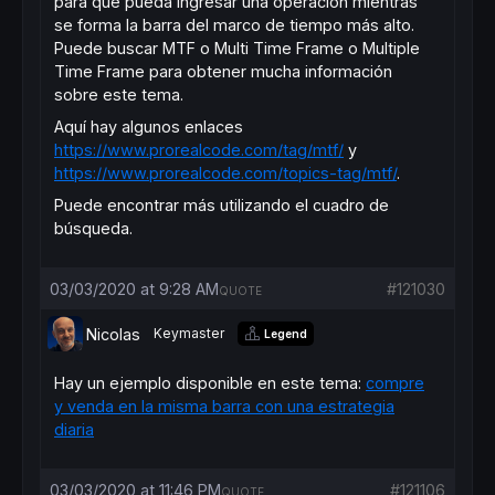
para que pueda ingresar una operación mientras
se forma la barra del marco de tiempo más alto.
Puede buscar MTF o Multi Time Frame o Multiple
Time Frame para obtener mucha información
sobre este tema.
Aquí hay algunos enlaces
https://www.prorealcode.com/tag/mtf/
y
https://www.prorealcode.com/topics-tag/mtf/
.
Puede encontrar más utilizando el cuadro de
búsqueda.
03/03/2020 at 9:28 AM
#121030
QUOTE
Nicolas
Keymaster
Legend
Hay un ejemplo disponible en este tema:
compre
y venda en la misma barra con una estrategia
diaria
03/03/2020 at 11:46 PM
#121106
QUOTE