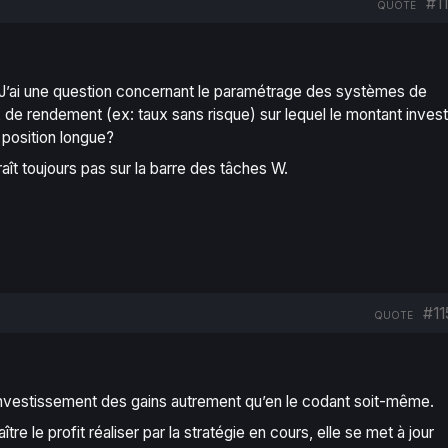
#1
QUOTE
. J’ai une question concernant le paramétrage des systèmes de
 de rendement (ex: taux sans risque) sur lequel le montant invest
 position longue?
araît toujours pas sur la barre des tâches W.
#11
QUOTE
réinvestissement des gains autrement qu’en le codant soit-même.
re le profit réaliser par la stratégie en cours, elle se met à jour