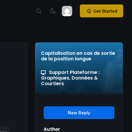
Get Started
Capitalisation en cas de sortie
de la position longue
Support Plateforme :
Graphiques, Données &
Courtiers
New Reply
Author