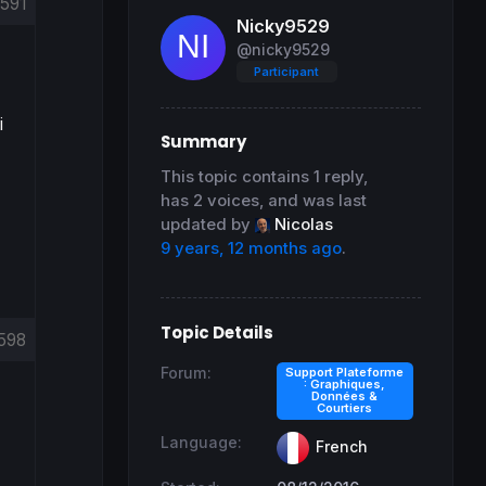
1591
Nicky9529
@nicky9529
Participant
i
Summary
This topic contains 1 reply,
has 2 voices, and was last
updated by
Nicolas
9 years, 12 months ago
.
Topic Details
598
Forum:
Support Plateforme
: Graphiques,
Données &
Courtiers
Language:
French