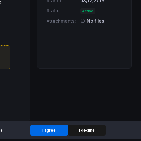
Started:
08/12/2016
e
Status:
Active
Attachments:
No files
)
I agree
I decline