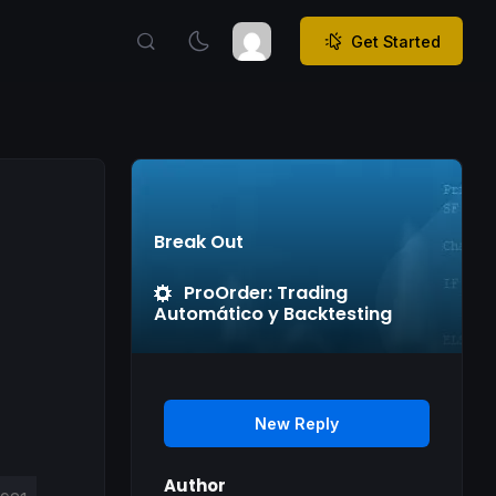
Get Started
Break Out
ProOrder: Trading
Automático y Backtesting
New Reply
Author