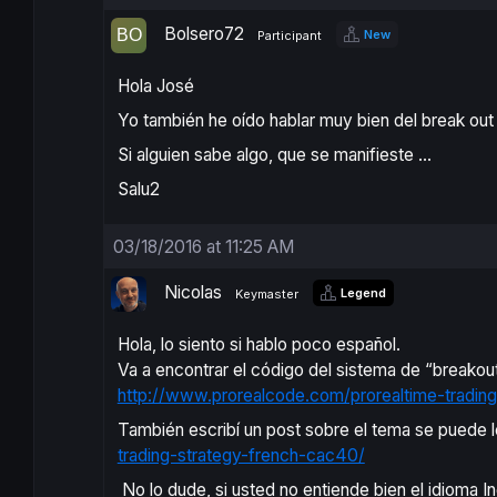
Bolsero72
New
Participant
Hola José
Yo también he oído hablar muy bien del break out
Si alguien sabe algo, que se manifieste …
Salu2
03/18/2016 at 11:25 AM
Nicolas
Legend
Keymaster
Hola
, lo siento
si hablo
poco español.
Va a encontrar
el código del sistema
de “breakout” 
http://www.prorealcode.com/prorealtime-tradin
También escribí un post sobre el tema se puede l
trading-strategy-french-cac40/
No lo dude, si
usted no entiende
bien el idioma I