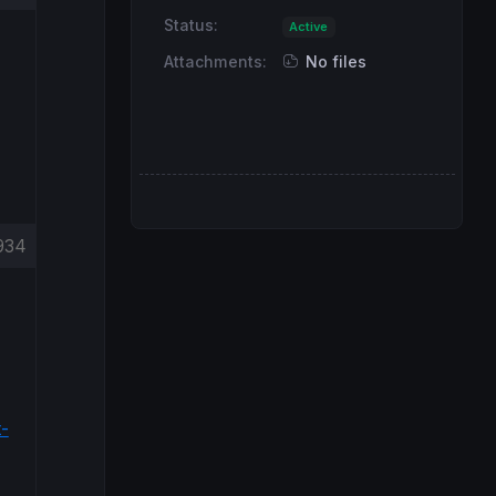
Status:
Active
Attachments:
No files
934
t-