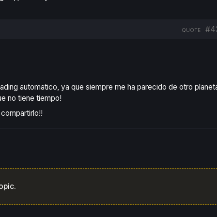
#4
QUOTE
ading automatico, ya que siempre me ha parecido de otro plane
ue no tiene tiempo!
compartirlo!!
opic.