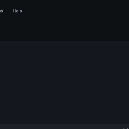
ms
Help