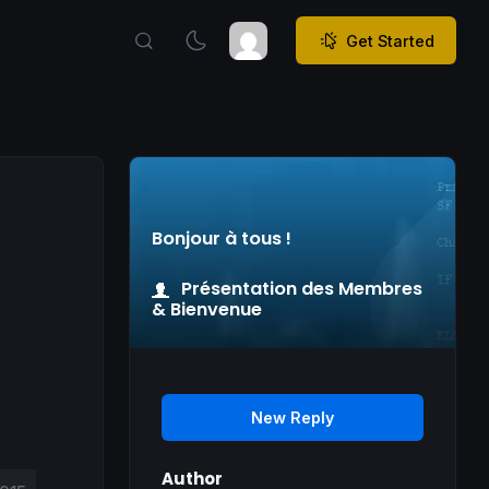
Get Started
Bonjour à tous !
Présentation des Membres
& Bienvenue
New Reply
Author