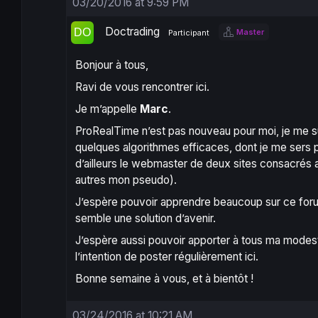
03/20/2016 at 9:59 PM
Doctrading
Master
Participant
Bonjour à tous,
Ravi de vous rencontrer ici.
Je m’appelle
Marc
.
ProRealTime n’est pas nouveau pour moi, je me suis
quelques algorithmes efficaces, dont je me sers p
d’ailleurs le webmaster de deux sites consacrés 
autres mon pseudo).
J’espère pouvoir apprendre beaucoup sur ce forum
semble une solution d’avenir.
J’espère aussi pouvoir apporter à tous ma modeste
l’intention de poster régulièrement ici.
Bonne semaine à vous, et à bientôt !
03/24/2016 at 10:21 AM