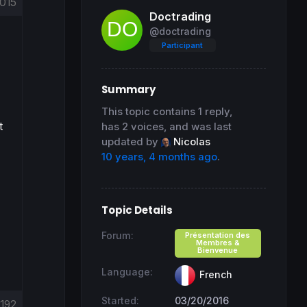
015
Doctrading
@doctrading
Participant
Summary
This topic contains 1 reply,
t
has 2 voices, and was last
updated by
Nicolas
10 years, 4 months ago
.
Topic Details
Forum:
Présentation des
Membres &
Bienvenue
Language:
French
Started:
03/20/2016
192