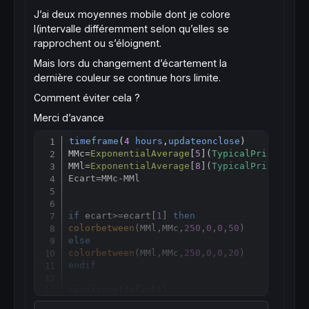
J’ai deux moyennes mobile dont je colore
l(intervalle différemment selon qu’elles se
rapprochent ou s’éloignent.
Mais lors du changement d’écartement la
dernière couleur se continue hors limite.
Comment éviter cela ?
Merci d’avance
timeframe
(
4
hours
,
updateonclose
)

Copy
MMc
=
ExponentialAverage
[
5
](
TypicalPrice
)

MMl
=
ExponentialAverage
[
8
](
TypicalPrice
)

Ecart
=
MMc-MMl

if
 ecart
>=
ecart[
1
] 
then
colorbetween
(MMl,MMc,
250
,
0
,
0
,
50
else
colorbetween
(MMl,MMc,
250
,
0
,
0
,
20
endif
timeframe
(
default
return
 MMc 
as
"MMc"
coloured
(
255
,
0
,
0
)
style
(
li