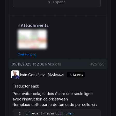
Expand
Attachments
Couleur.png
09/19/2025 at 2:06 PM
#251155
QUOTE
Iván González
Moderator
Legend
Traductor said:
Pour éviter cela, tu dois écrire une seule ligne
avec l’instruction colorbetween.
Remplace cette partie de ton code par celle-ci :
if
 ecart
>=
ecart[
1
] 
then