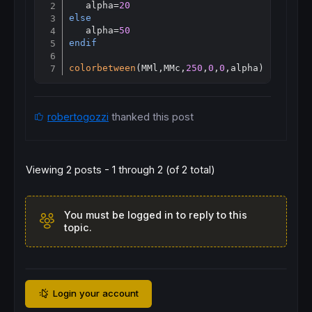
Copy
   alpha=
20
else
   alpha=
50
endif
colorbetween
(MMl,MMc,
250
,
0
,
0
,alpha)
robertogozzi
thanked this post
Viewing 2 posts - 1 through 2 (of 2 total)
You must be logged in to reply to this
topic.
Login your account