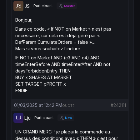
JS
Participant
Master
Bonjour,
Dans ce code, « If NOT on Market » n’est pas
nécessaire, car cela est déjà géré par «
DefParam CumulateOrders = false »…
Mais si vous souhaitez l’inclure..
IF
NOT on Market AND (c3
AND
c4)
AND
timeEnterBefore
AND
timeEnterAfter
AND
not
daysForbiddenEntry
THEN
BUY
x
SHARES
AT
MARKET
SET TARGET pPROFIT x
ENDIF
01/03/2025 at 12:42 PM
#242111
QUOTE
Lju
Participant
New
UN GRAND MERCI ! je plaçai la commande au-
dessus des conditions avec « THEN » c’est pour