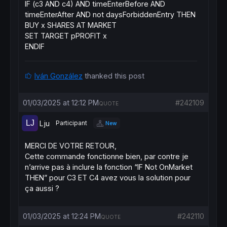
IF
(c3
AND
c4)
AND
timeEnterBefore
AND
timeEnterAfter
AND
not
daysForbiddenEntry
THEN
BUY
x
SHARES
AT
MARKET
SET TARGET pPROFIT x
ENDIF
Iván González
thanked this post
01/03/2025 at 12:12 PM
#242109
QUOTE
Lju
Participant
New
MERCI DE VOTRE RETOUR,
Cette commande fonctionne bien, par contre je
n’arrive pas à inclure la fonction “IF Not OnMarket
THEN” pour C3 ET C4 avez vous la solution pour
ça aussi ?
01/03/2025 at 12:24 PM
#242110
QUOTE