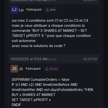
QUOTE
Lju
Participant
New
oui mes 2 conditions sont C1 et C2 ou C3 et C4
mais je veux attribuer a chaque conditions la
commande “BUY X SHARES AT MARKET – SET
TARGET pPROFIT X ” pour que chaque condition
soit autonome
avez vous la solutions du code ?
01/03/2025 at 11:53 AM
#242108
QUOTE
JS
Participant
Master
DEFPARAM CumulateOrders = false
IF
(c1
AND
c2)
AND
timeEnterBefore
AND
timeEnterAfter
AND
not
daysForbiddenEntry
THEN
BUY
x
SHARES
AT
MARKET
SET TARGET pPROFIT x
ENDIF