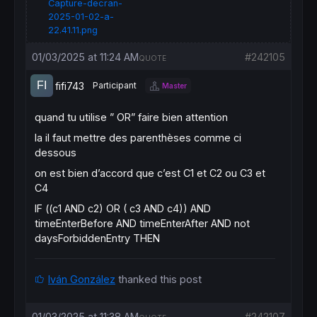
Capture-decran-
IF
 (c1 
AND
 c2) 
OR
 ( c3 
AND
 c4) 
AND
 timeEnte
2025-01-02-a-
BUY
1
SHARES
AT
MARKET
22.41.11.png
ENDIF
01/03/2025 at 11:24 AM
#242105
QUOTE
// Stops et objectifs
SET
TARGET
pPROFIT
5
fifi743
Participant
Master
quand tu utilise ” OR” faire bien attention
la il faut mettre des parenthèses comme ci
dessous
on est bien d’accord que c’est C1 et C2 ou C3 et
C4
IF
((c1
AND
c2)
OR
( c3
AND
c4))
AND
timeEnterBefore
AND
timeEnterAfter
AND
not
daysForbiddenEntry
THEN
Iván González
thanked this post
01/03/2025 at 11:38 AM
#242107