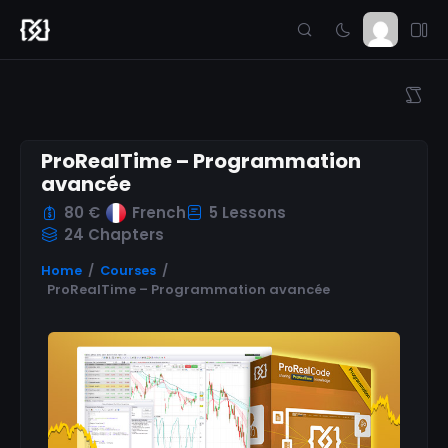
ProRealTime – Programmation
avancée
80 €
French
5 Lessons
24 Chapters
Home
Courses
ProRealTime – Programmation avancée